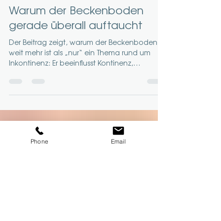
Marina Witter
13. Feb.
4 Min. Lesezeit
Warum der Beckenboden
gerade überall auftaucht
Der Beitrag zeigt, warum der Beckenboden
weit mehr ist als „nur“ ein Thema rund um
Inkontinenz: Er beeinflusst Kontinenz,
Rumpfstabilität, Haltung, Druckmanagement
Phone
Email
beim Sport und das Körpergefühl im Alltag. Er
erklärt, weshalb klassische Core-Übungen oft
nicht reichen, wenn die Koordination
zwischen Atmung, Bauchmuskulatur und
Beckenboden fehlt – und warum
Beschwerden häufig erst Monate später
sichtbar werden.