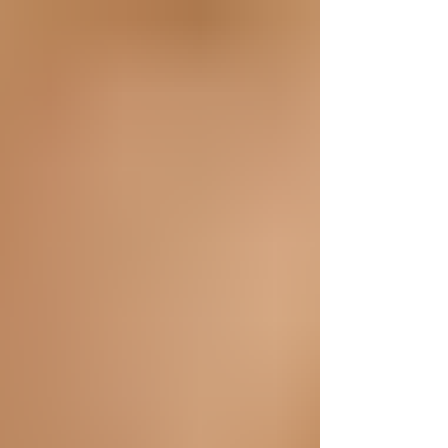
Stabilität und Haltung, sondern auch Blase,
Rücken, Sexualfunktion und das allgemeine
Körpergefühl. Viele Menschen merken erst
spät, dass Beschwerden wie
Rückenschmerzen, Druckgefühl, häufiger
Harndrang oder fehlendes Wohlbefinden mit