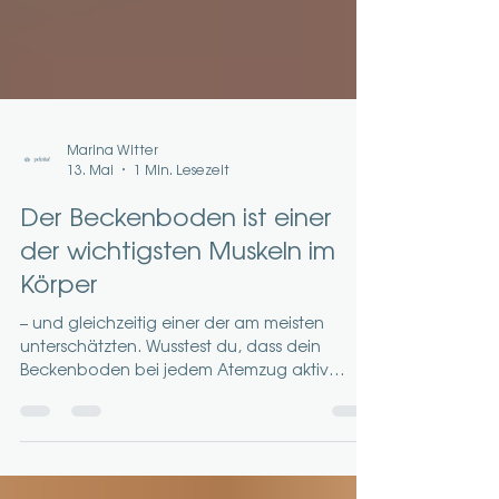
Marina Witter
13. Mai
1 Min. Lesezeit
Der Beckenboden ist einer
der wichtigsten Muskeln im
Körper
– und gleichzeitig einer der am meisten
unterschätzten. Wusstest du, dass dein
Beckenboden bei jedem Atemzug aktiv
arbeitet? Beim Einatmen senkt er sich leicht
ab, beim Ausatmen hebt er sich wieder an.
Dieses Zusammenspiel beeinflusst nicht nur