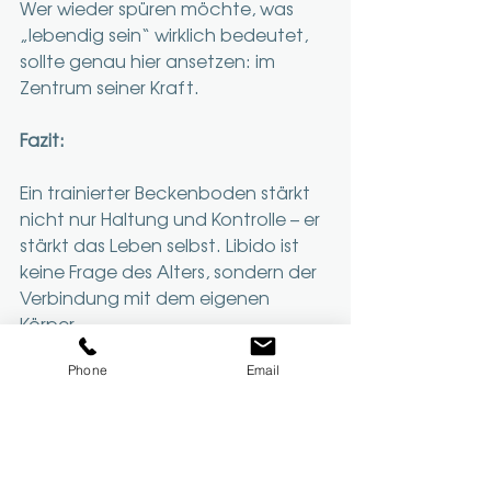
Wer wieder spüren möchte, was 
„lebendig sein“ wirklich bedeutet, 
sollte genau hier ansetzen: im 
Zentrum seiner Kraft.
Fazit:
Ein trainierter Beckenboden stärkt 
nicht nur Haltung und Kontrolle – er 
stärkt das Leben selbst. Libido ist 
keine Frage des Alters, sondern der 
Verbindung mit dem eigenen 
Körper.
Phone
Email
Erfahre mehr über unsere 
Beckenboden-Therapie mit 
Magnetstimulation – diskret, 
effektiv und wissenschaftlich 
fundiert.