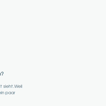
n?
 sieht.Weil 
in paar 