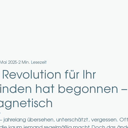
 Mai 2025
2 Min. Lesezeit
e Revolution für Ihr
inden hat begonnen –
magnetisch
5
jahrelang übersehen, unterschätzt, vergessen. Oft 
 die kaum jemand regelmäßig macht.Doch das ändert