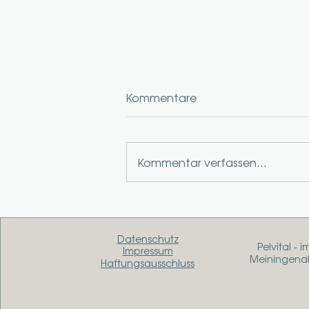
Kommentare
Kommentar verfassen...
Der Beckenboden ist einer
der wichtigsten Muskeln im
Körper
Datenschutz
Pelvital - 
Impressum
Meiningenall
Haftungsausschluss