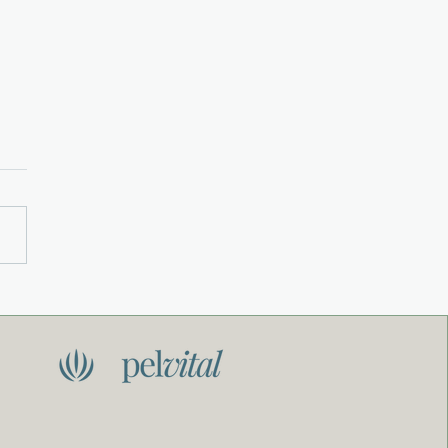
um der Beckenboden
de überall auftaucht