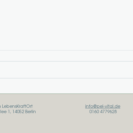
Ein ehrliches Gespräch über
War
Beckenboden, Prävention
gera
und moderne
im LebensKraftOrt
info@pel-vital.de
Therapieansätze
ee 1, 14052 Berlin
0160 4779628