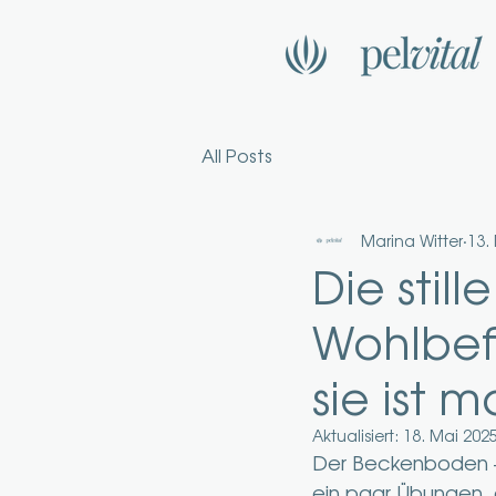
All Posts
Marina Witter
13.
Die still
Wohlbef
sie ist 
Aktualisiert:
18. Mai 202
Der Beckenboden – 
ein paar Übungen,