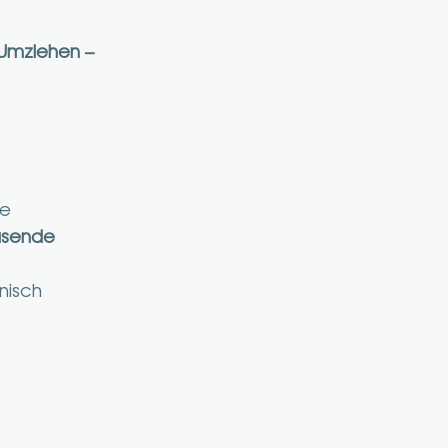
Umziehen – 
e 
usende 
nisch 